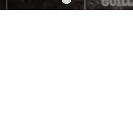
ACCUEIL
PROJETS
ASSISTANCE À LA MAÎTRISE D’OUVRAGE
Ce centre d’interprétation historique
propose aux visiteurs de partir à la
découverte de l’un des épisodes les plus
sanglants de la Guerre de Cent-Ans, la
bataille d’Azincourt. Inauguré en juin 2001
puis agrandi en 2005, l’établissement
requière une reconfiguration de son bâti
afin de le rendre fonctionnel et attractif. La
mission comprend un diagnostic
architectural, scénographique, technique
et multimédia de l’existant, des scénarii
issus de l’analyse de l’existant et des
recommandations techniques.