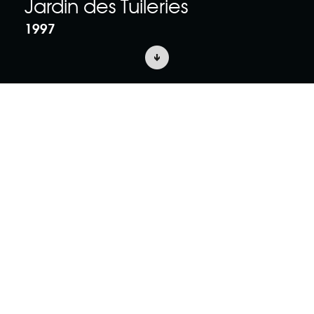
Jardin des Tuileries
1997
ACCUEIL
PROJETS
ARCHITECTURE ET PATRIMOINE
Intervenir dans un des parcs parisiens les
plus anciens et les plus typés de la
capitale est un enjeu important. Le
programme des "architectures du Jardin
des Tuileries" comprend la création de
deux restaurants, deux buvettes, un
kiosque à glaces ainsi qu’un kiosque
d’accueil.
Ces aménagements ont été conçus selon un