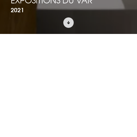
2021
ACCUEIL
PROJETS
SCÉNOGRAPHIE D’EXPOSITION
La première exposition du HDE Var est
dédiée à la figure emblématique d’Ulysse
et à son voyage autour de la
Méditerranée. Des arts de la Grèce
antique à l’art contemporain, elle vise à
démontrer l’influence de ce personnage
sur la culture occidentale et l’histoire des
arts. La diversité des oeuvres présente une
lecture multiple d’un périple unique et
invite le visiteur à une réflexion autour des