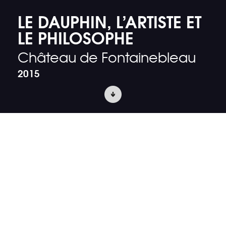
LE DAUPHIN, L’ARTISTE ET
LE PHILOSOPHE
Château de Fontainebleau
2015
ACCUEIL
PROJETS
SCÉNOGRAPHIE D’EXPOSITION
L’exposition est conçue autour du tableau
l’Allégorie à la mort du dauphin peint par
Louis Lagrenée en 1767. Trois figures à la
fortune et la renommée diverses
s’entrecroisent : le dauphin Louis, le peintre