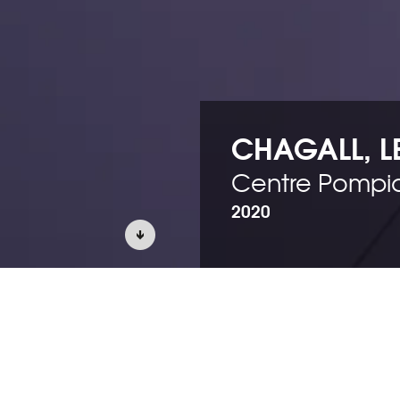
CHAGALL, L
Centre Pompi
2020
POSITION
la cloison
 le cœur du