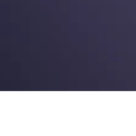
ACCUEIL
PROJETS
SCÉNOGRAPHIE D’EX
« Pour moi, un vitrail représente 
transparente entre mon cœur et