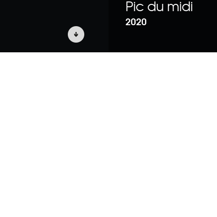
Pic du midi
2020
CE – Réserve
bservatoire
ouristique
rs d’astronomie.
u Tourmalet est de
é de la
du Col du
té du ciel.
tique de Toulouse
agne afin de ne pas